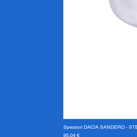
Spessori DACIA SANDERO - STE
Precio
95,04 €