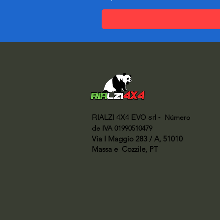
RIALZI 4X4 EVO srl -
Número
de IVA 01990510479
Via I Maggio 283 / A, 51010
Massa e
Cozzile, PT