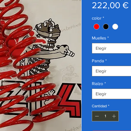
222,00 €
color
*
Muelles
*
Elegir
Panda
*
Elegir
Rialzo
*
Elegir
Cantidad
*