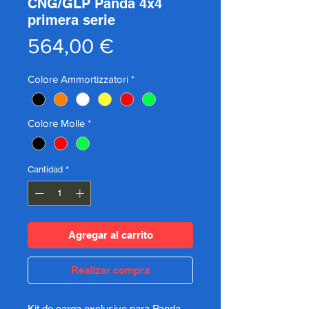
CNG/GLP Panda 4x4
primera serie
Precio
564,00 €
Colore Ammortizzatori
*
Colore Molle
*
Cantidad
*
Agregar al carrito
Realizar compra
Kit de carga exclusivo para Panda