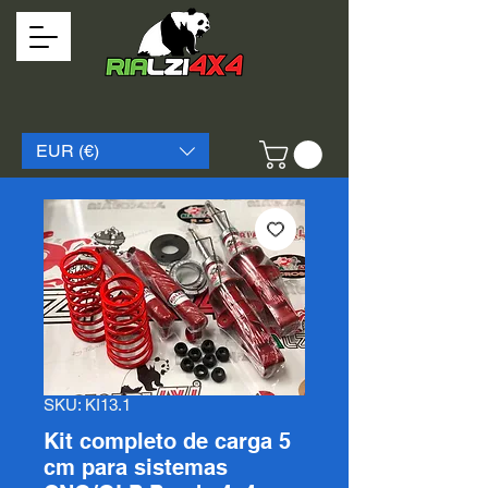
EUR (€)
SKU: KI13.1
Kit completo de carga 5
cm para sistemas