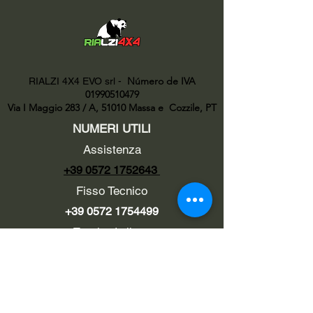
Número de IVA
RIALZI 4X4 EVO srl -
01990510479
Via I Maggio 283 / A, 51010 Massa e
Cozzile, PT
NUMERI UTILI
Assistenza
+39 0572 1752643
Fisso Tecnico
+39 0572 1754499
Tecnico Italiano
+39 3669846791
Tecnico Estero
+39 0572 1754499