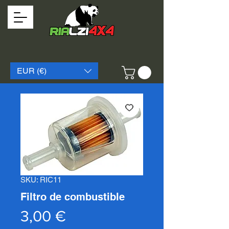
EUR (€)
SKU: RIC11
Filtro de combustible
Precio
3,00 €