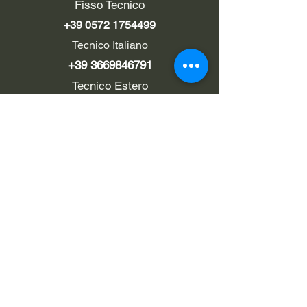
Fisso Tecnico
+39 0572 1754499
Tecnico Italiano
+39 3669846791
Tecnico Estero
+39 0572 1754499
LINK UTILI
Chi siamo
Contatti
Privacy policy
Cookie policy
Termini d'uso
EMAIL
Pec
rialzi4x4evo@pec.it
Email