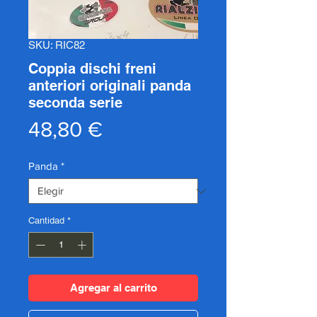
SKU: RIC82
Coppia dischi freni
anteriori originali panda
seconda serie
Precio
48,80 €
Panda
*
Cantidad
*
Agregar al carrito