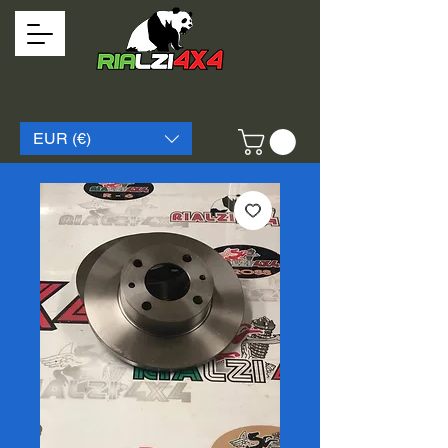
EUR (€)