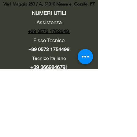
Via I Maggio 283 / A, 51010 Massa e
Cozzile, PT
NUMERI UTILI
Assistenza
+39 0572 1752643
Fisso Tecnico
+39 0572 1754499
Tecnico Italiano
+39 3669846791
Tecnico Estero
+39 0572 1754499
LINK UTILI
Chi siamo
Contatti
Privacy policy
Cookie policy