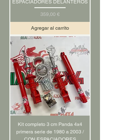
ESPACIADORES DELANTEROS
Precio
359,00 €
Agregar al carrito
Kit completo 3 cm Panda 4x4
primera serie de 1980 a 2003 /
CON ESPACIADORES