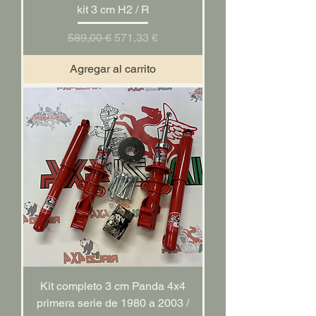
kit 3 cm H2 / R
Precio
Precio de oferta
589,00 €
571,33 €
Agregar al carrito
Kit completo 3 cm Panda 4x4
primera serie de 1980 a 2003 /