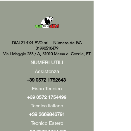
Número de IVA
RIALZI 4X4 EVO srl -
01990510479
Via I Maggio 283 / A, 51010 Massa e
Cozzile, PT
NUMERI UTILI
Assistenza
+39 0572 1752643
Fisso Tecnico
+39 0572 1754499
Tecnico Italiano
+39 3669846791
Tecnico Estero