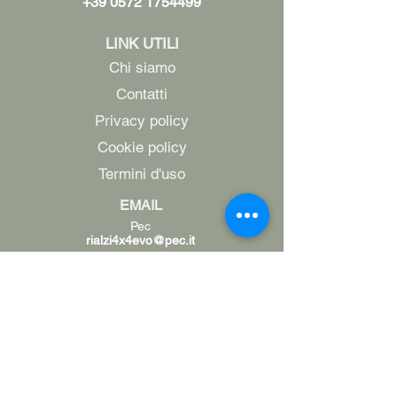
+39 0572 1754499
LINK UTILI
Chi siamo
Contatti
Privacy policy
Cookie policy
Termini d'uso
EMAIL
Pec
rialzi4x4evo@pec.it
Email
info@rialzi4x4evo.store
e-mail preventivi
preventivi4x4@gmail.com
SEGUICI SU