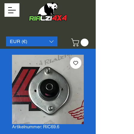
EUR (€)
Artikelnummer: RIC69.6