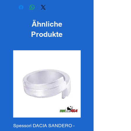
Ähnliche
Produkte
Spessori DACIA SANDERO -
Spessori DACIA SAND