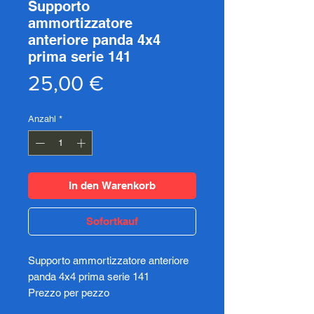
Supporto
ammortizzatore
anteriore panda 4x4
prima serie 141
Preis
25,00 €
Anzahl
*
In den Warenkorb
Sofortkauf
Supporto ammortizzatore anteriore
panda 4x4 prima serie 141
Prezzo per pezzo