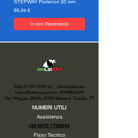
STEPWAY Posteriori 20 mm
STEPWAY Posteriori 3
Preis
Preis
95,04 €
95,04 €
In den Warenkorb
Umsatzsteuer-
RIALZI 4X4 EVO srl -
Identifikationsnummer 01990510479
Via I Maggio 283/A, 51010 Massa e
Cozzile, PT
NUMERI UTILI
Assistenza
+39 0572 1752643
Fisso Tecnico