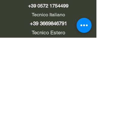
+39 0572 1754499
Tecnico Italiano
+39 3669846791
Tecnico Estero
+39 0572 1754499
LINK UTILI
Chi siamo
Contatti
Privacy policy
Cookie policy
Termini d'uso
EMAIL
Pec
rialzi4x4evo@pec.it
Email