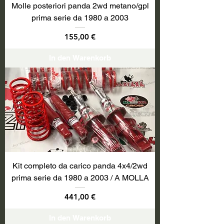
Molle posteriori panda 2wd metano/gpl
prima serie da 1980 a 2003
Preis
155,00 €
In den Warenkorb
Kit completo da carico panda 4x4/2wd
prima serie da 1980 a 2003 / A MOLLA
Preis
441,00 €
In den Warenkorb