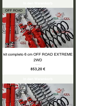
In den Warenkorb
OFF ROAD
kit completo 6 cm OFF ROAD EXTREME
2WD
Preis
853,20 €
In den Warenkorb