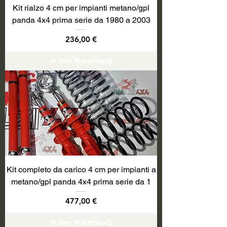
Kit rialzo 4 cm per impianti metano/gpl
panda 4x4 prima serie da 1980 a 2003
Preis
236,00 €
In den Warenkorb
Kit completo da carico 4 cm per impianti a
metano/gpl panda 4x4 prima serie da 1
Preis
477,00 €
In den Warenkorb