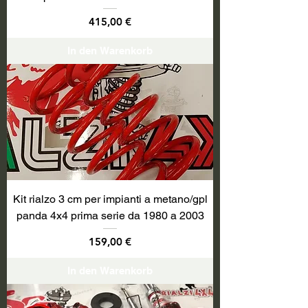
Preis
415,00 €
In den Warenkorb
Kit rialzo 3 cm per impianti a metano/gpl
panda 4x4 prima serie da 1980 a 2003
Preis
159,00 €
In den Warenkorb