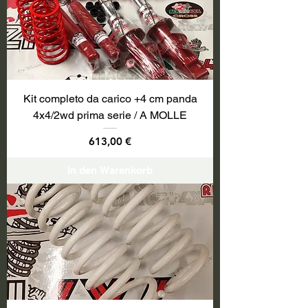
Kit completo da carico +4 cm panda
4x4/2wd prima serie / A MOLLE
Preis
613,00 €
In den Warenkorb