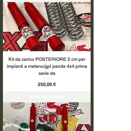
Kit da carico POSTERIORE 2 cm per
impianti a metano/gpl panda 4x4 prima
serie da
Preis
250,00 €
In den Warenkorb