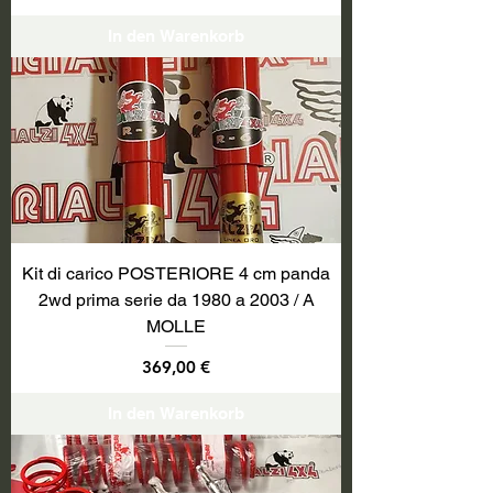
In den Warenkorb
Kit di carico POSTERIORE 4 cm panda
2wd prima serie da 1980 a 2003 / A
MOLLE
Preis
369,00 €
In den Warenkorb