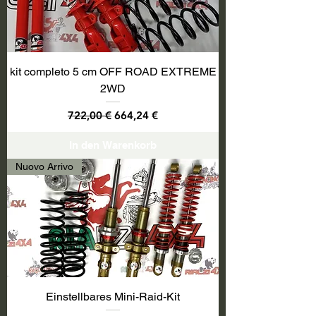
kit completo 5 cm OFF ROAD EXTREME
2WD
Standardpreis
Sale-Preis
722,00 €
664,24 €
In den Warenkorb
Nuovo Arrivo
Einstellbares Mini-Raid-Kit