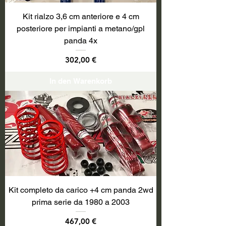
Kit rialzo 3,6 cm anteriore e 4 cm
posteriore per impianti a metano/gpl
panda 4x
Preis
302,00 €
In den Warenkorb
Kit completo da carico +4 cm panda 2wd
prima serie da 1980 a 2003
Preis
467,00 €