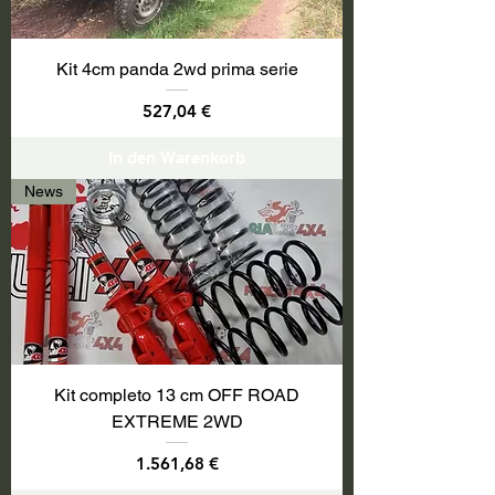
Kit 4cm panda 2wd prima serie
Preis
527,04 €
In den Warenkorb
News
Kit completo 13 cm OFF ROAD
EXTREME 2WD
Preis
1.561,68 €