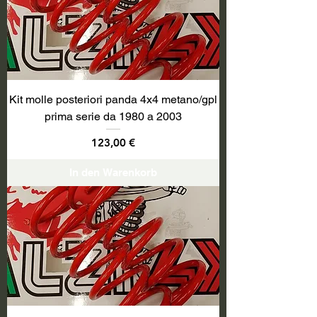
Kit molle posteriori panda 4x4 metano/gpl
prima serie da 1980 a 2003
Preis
123,00 €
In den Warenkorb