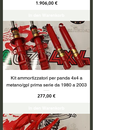
Preis
1.906,00 €
In den Warenkorb
Kit ammortizzatori per panda 4x4 a
metano/gpl prima serie da 1980 a 2003
Preis
277,00 €
In den Warenkorb