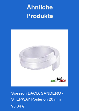
Ähnliche
Produkte
Spessori DACIA SANDERO -
Spessori DACIA SAND
STEPWAY Posteriori 20 mm
STEPWAY Posteriori 3
Preis
Preis
95,04 €
95,04 €