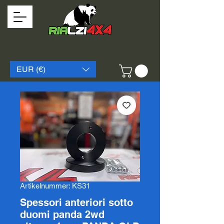
EUR (€)
Artikelnummer: KS31
Spessori anteriori sotto
duomi panda 2wd