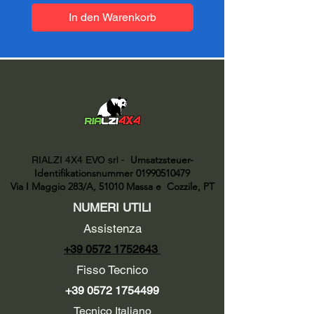
In den Warenkorb
Umsatzsteuer-
RIALZI 4X4 EVO srl -
Identifikationsnummer 01990510479
Via I Maggio 283/A, 51010 Massa e
Cozzile, PT
NUMERI UTILI
Assistenza
+39 0572 1752643
Fisso Tecnico
+39 0572 1754499
Tecnico Italiano