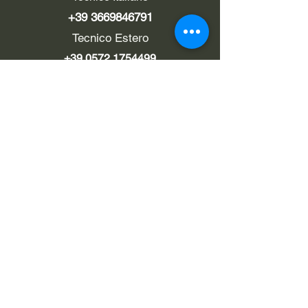
+39 3669846791
Tecnico Estero
+39 0572 1754499
LINK UTILI
Chi siamo
Contatti
Privacy policy
Cookie policy
Termini d'uso
EMAIL
Pec
rialzi4x4evo@pec.it
Email
info@rialzi4x4evo.store
e-mail preventivi
preventivi4x4@gmail.com