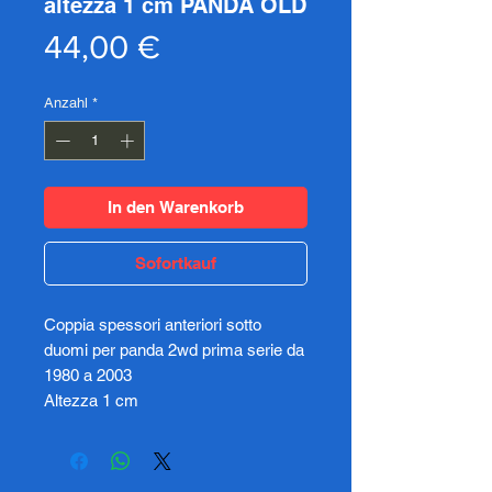
altezza 1 cm PANDA OLD
Preis
44,00 €
Anzahl
*
In den Warenkorb
Sofortkauf
Coppia spessori anteriori sotto
duomi per panda 2wd prima serie da
1980 a 2003
Altezza 1 cm