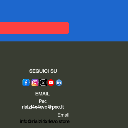
Spessori DACIA SANDERO -
Preis
95,04 €
SEGUICI SU
EMAIL
Pec
rialzi4x4evo@pec.it
Email
info@rialzi4x4evo.store