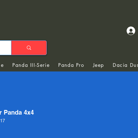
ie
Panda III-Serie
Panda Pro
Jeep
Dacia Dus
r Panda 4x4
S17
reis