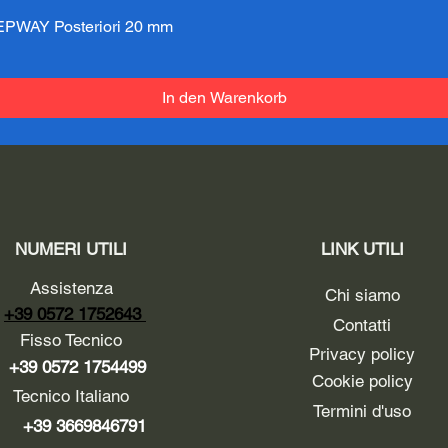
PWAY Posteriori 20 mm
Schnellansicht
In den Warenkorb
NUMERI UTILI
LINK UTILI
Assistenza
Chi siamo
+39 0572 1752643
Contatti
Fisso Tecnico
Privacy policy
+39 0572 1754499
Cookie policy
Tecnico Italiano
Termini d'uso
+39 3669846791