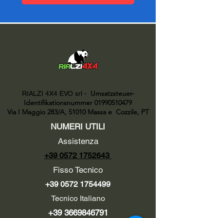
Umsatzsteuer-
RIALZI 4X4 EVO srl -
Identifikationsnummer 01990510479
Via I Maggio 283/A, 51010 Massa e
Cozzile, PT
NUMERI UTILI
Assistenza
+39 0572 1752643
Fisso Tecnico
+39 0572 1754499
Tecnico Italiano
+39 3669846791