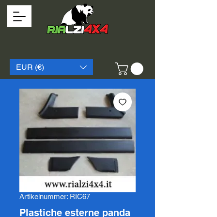
EUR (€)
Artikelnummer: RIC67
Plastiche esterne panda