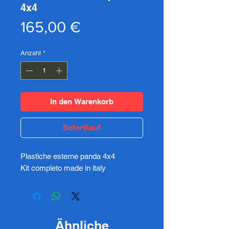
4x4
Preis
165,00 €
Anzahl
*
In den Warenkorb
Sofortkauf
Plastiche esterne panda 4x4
Kit completo made in italy
Ähnliche