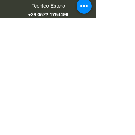
Tecnico Estero
+39 0572 1754499
LINK UTILI
Chi siamo
Contatti
Privacy policy
Cookie policy
Termini d'uso
EMAIL
Pec
rialzi4x4evo@pec.it
Email
info@rialzi4x4evo.store
e-mail preventivi
preventivi4x4@gmail.com