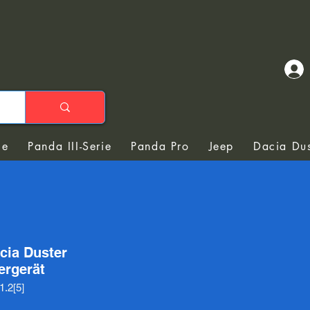
ie
Panda III-Serie
Panda Pro
Jeep
Dacia Dus
cia Duster
ergerät
.2[5]