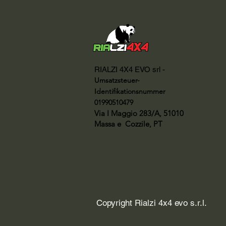
RIALZI 4X4 EVO srl -
Umsatzsteuer-
Identifikationsnummer
01990510479
Via I Maggio 283/A, 51010
Massa e
Cozzile, PT
Copyright Rialzi 4x4 evo s.r.l.