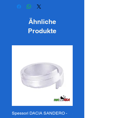
Ähnliche
Produkte
Spessori DACIA SANDERO -
Spessori DACIA SAND