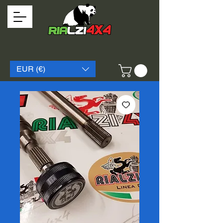
EUR (€)