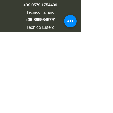
+39 0572 1754499
Tecnico Italiano
+39 3669846791
Tecnico Estero
+39 0572 1754499
LINK UTILI
Chi siamo
Contatti
Privacy policy
Cookie policy
Termini d'uso
EMAIL
Pec
rialzi4x4evo@pec.it
Email