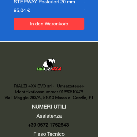
STEPWAY Posteriori 20 mm
STEPWAY Posteriori 3
Preis
Preis
95,04 €
95,04 €
In den Warenkorb
Umsatzsteuer-
RIALZI 4X4 EVO srl -
Identifikationsnummer 01990510479
Via I Maggio 283/A, 51010 Massa e
Cozzile, PT
NUMERI UTILI
Assistenza
+39 0572 1752643
Fisso Tecnico