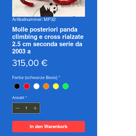
Artikelnummer: MP32
Molle posteriori panda
climbing e cross rialzate
2.5 cm seconda serie da
2003 a
Preis
315,00 €
Farbe (schwarze Basis)
*
Anzahl
*
In den Warenkorb