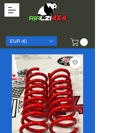
EUR (€)