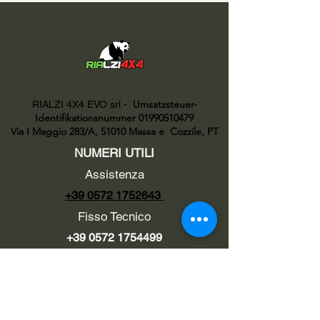
Umsatzsteuer-
RIALZI 4X4 EVO srl -
Identifikationsnummer 01990510479
Via I Maggio 283/A, 51010 Massa e
Cozzile, PT
NUMERI UTILI
Assistenza
+39 0572 1752643
Fisso Tecnico
+39 0572 1754499
Tecnico Italiano
+39 3669846791
Tecnico Estero