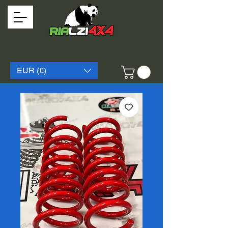
EUR (€)