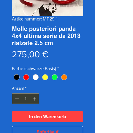
Artikelnummer: MP29.1
Molle posteriori panda
4x4 ultima serie da 2013
rialzate 2.5 cm
Preis
275,00 €
Farbe (schwarze Basis)
*
Anzahl
*
In den Warenkorb
Sofortkauf