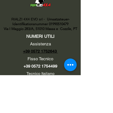
Umsatzsteuer-
RIALZI 4X4 EVO srl -
Identifikationsnummer 01990510479
Via I Maggio 283/A, 51010 Massa e
Cozzile, PT
NUMERI UTILI
Assistenza
+39 0572 1752643
Fisso Tecnico
+39 0572 1754499
Tecnico Italiano
+39 3669846791
Tecnico Estero
+39 0572 1754499
LINK UTILI