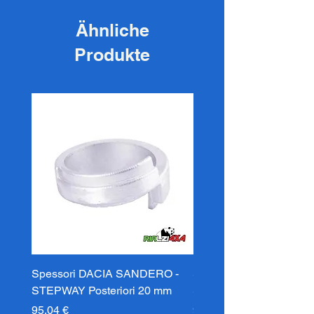
Ähnliche
Produkte
Spessori DACIA SANDERO -
Spessori DACIA SAND
STEPWAY Posteriori 20 mm
STEPWAY Posteriori 3
Preis
Preis
95,04 €
95,04 €