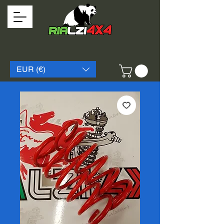
EUR (€)