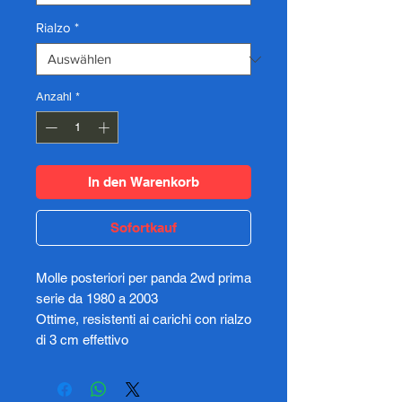
Rialzo
*
Anzahl
*
In den Warenkorb
Sofortkauf
Molle posteriori per panda 2wd prima
serie da 1980 a 2003
Ottime, resistenti ai carichi con rialzo
di 3 cm effettivo