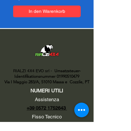
In den Warenkorb
Umsatzsteuer-
RIALZI 4X4 EVO srl -
Identifikationsnummer 01990510479
Via I Maggio 283/A, 51010 Massa e
Cozzile, PT
NUMERI UTILI
Assistenza
+39 0572 1752643
Fisso Tecnico
+39 0572 1754499