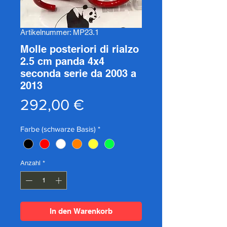
Artikelnummer: MP23.1
Molle posteriori di rialzo
2.5 cm panda 4x4
seconda serie da 2003 a
2013
Preis
292,00 €
Farbe (schwarze Basis)
*
Anzahl
*
In den Warenkorb