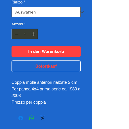
Rialzo
*
Anzahl
*
In den Warenkorb
Sofortkauf
Coppia molle anteriori rialzate 2 cm
Per panda 4x4 prima serie da 1980 a
2003
Prezzo per coppia