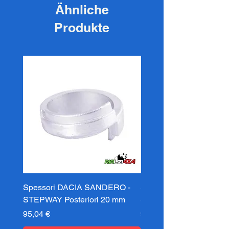
Ähnliche
Produkte
Spessori DACIA SANDERO -
Spessori DACIA SAND
STEPWAY Posteriori 20 mm
STEPWAY Posteriori 3
Preis
Preis
95,04 €
95,04 €