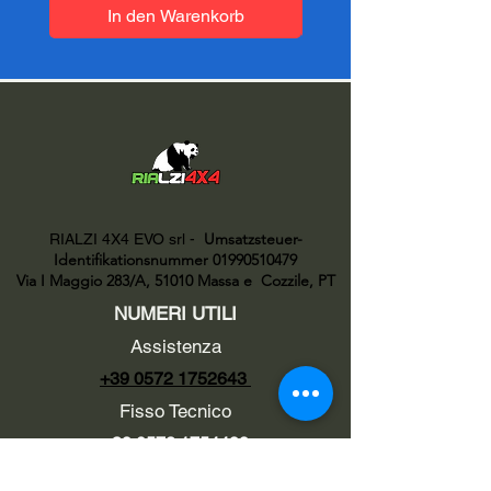
In den Warenkorb
Umsatzsteuer-
RIALZI 4X4 EVO srl -
Identifikationsnummer 01990510479
Via I Maggio 283/A, 51010 Massa e
Cozzile, PT
NUMERI UTILI
Assistenza
+39 0572 1752643
Fisso Tecnico
+39 0572 1754499
Tecnico Italiano