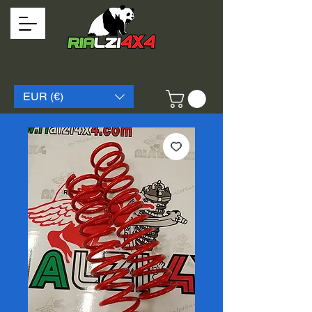
EUR (€)