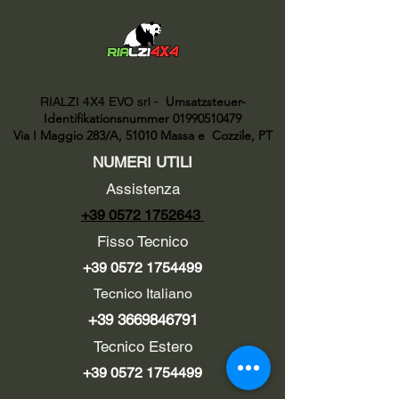
Umsatzsteuer-
RIALZI 4X4 EVO srl -
Identifikationsnummer 01990510479
Via I Maggio 283/A, 51010 Massa e
Cozzile, PT
NUMERI UTILI
Assistenza
+39 0572 1752643
Fisso Tecnico
+39 0572 1754499
Tecnico Italiano
+39 3669846791
Tecnico Estero
+39 0572 1754499