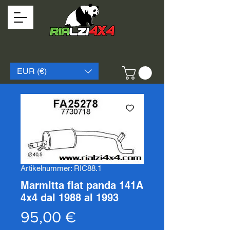
EUR (€)
Artikelnummer: RIC88.1
Marmitta fiat panda 141A
4x4 dal 1988 al 1993
Preis
95,00 €