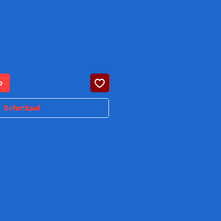
eis
b
Sofortkauf