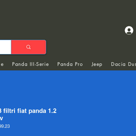
ie
Panda III-Serie
Panda Pro
Jeep
Dacia Dus
 filtri fiat panda 1.2
v
99.23