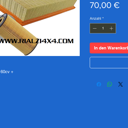
Pr
70,00 €
Anzahl
*
In den Warenkor
kw 60cv +