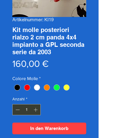
Artikelnummer: KI19
Kit molle posteriori
rialzo 2 cm panda 4x4
impianto a GPL seconda
serie da 2003
Preis
160,00 €
Colore Molle
*
Anzahl
*
In den Warenkorb