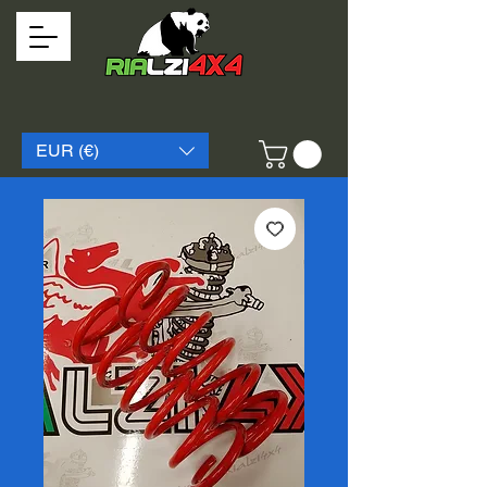
EUR (€)