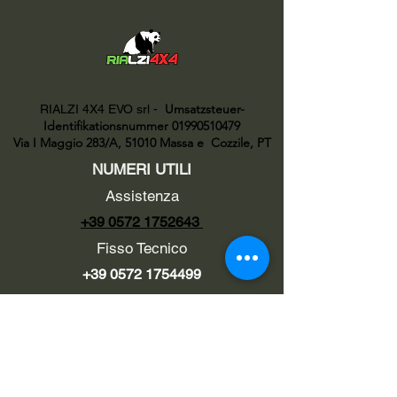
Umsatzsteuer-
RIALZI 4X4 EVO srl -
Identifikationsnummer 01990510479
Via I Maggio 283/A, 51010 Massa e
Cozzile, PT
NUMERI UTILI
Assistenza
+39 0572 1752643
Fisso Tecnico
+39 0572 1754499
Tecnico Italiano
+39 3669846791
Tecnico Estero
+39 0572 1754499