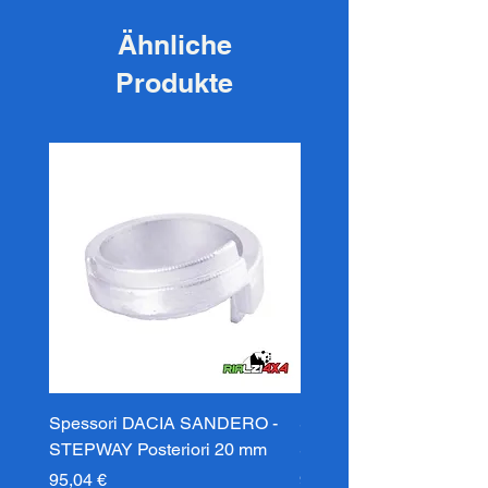
Ähnliche
Produkte
Spessori DACIA SANDERO -
Spessori DACIA SAND
STEPWAY Posteriori 20 mm
STEPWAY Posteriori 3
Preis
Preis
95,04 €
95,04 €