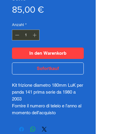
Preis
85,00 €
Anzahl
*
In den Warenkorb
Sofortkauf
Kit frizione diametro 180mm LuK per
panda 141 prima serie da 1980 a
2003
Fornire il numero di teleio e l'anno al
momento dell'acquisto