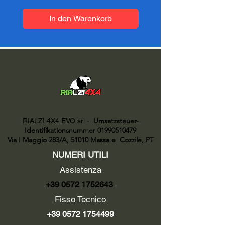
In den Warenkorb
Umsatzsteuer-
RIALZI 4X4 EVO srl -
Identifikationsnummer 01990510479
Via I Maggio 283/A, 51010 Massa e
Cozzile, PT
NUMERI UTILI
Assistenza
+39 0572 1752643
Fisso Tecnico
+39 0572 1754499