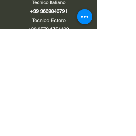
Tecnico Italiano
+39 3669846791
Tecnico Estero
+39 0572 1754499
LINK UTILI
Chi siamo
Contatti
Privacy policy
Cookie policy
Termini d'uso
EMAIL
Pec
rialzi4x4evo@pec.it
Email
info@rialzi4x4evo.store
e-mail preventivi