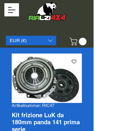
EUR (€)
Artikelnummer: RIC47
Kit frizione LuK da
180mm panda 141 prima
serie