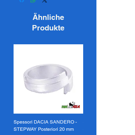
Ähnliche
Produkte
Spessori DACIA SANDERO -
Spessori DACIA SAND
STEPWAY Posteriori 20 mm
STEPWAY Posteriori 3