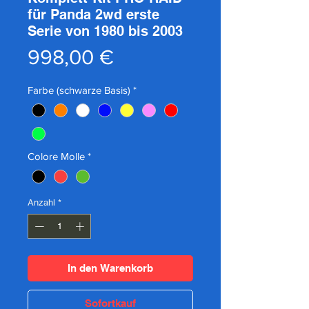
für Panda 2wd erste
Serie von 1980 bis 2003
Preis
998,00 €
Farbe (schwarze Basis)
*
Colore Molle
*
Anzahl
*
In den Warenkorb
Sofortkauf