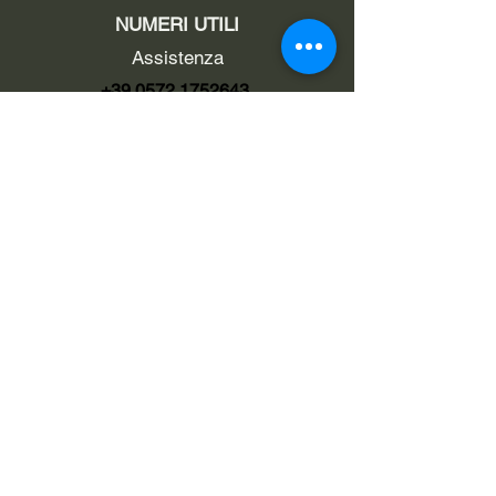
NUMERI UTILI
Assistenza
+39 0572 1752643
Fisso Tecnico
+39 0572 1754499
Tecnico Italiano
+39 3669846791
Tecnico Estero
+39 0572 1754499
LINK UTILI
Chi siamo
Contatti
Privacy policy
Cookie policy