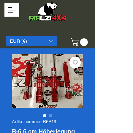
EUR (€)
Artikelnummer: R6P19
R-6 6 cm Höherlegung