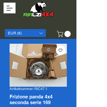
EUR (€)
Artikelnummer: RIC47.1
Frizione panda 4x4
seconda serie 169