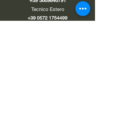
+39 3669846791
Tecnico Estero
+39 0572 1754499
LINK UTILI
Chi siamo
Contatti
Privacy policy
Cookie policy
Termini d'uso
EMAIL
Pec
rialzi4x4evo@pec.it
Email
info@rialzi4x4evo.store
e-mail preventivi
preventivi4x4@gmail.com