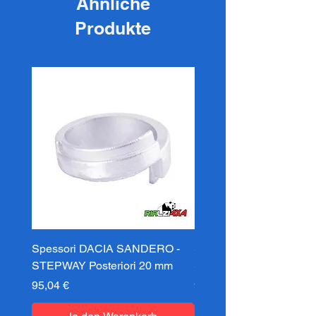
Ähnliche
Produkte
Spessori DACIA SANDERO -
Spessori DACIA SAND
STEPWAY Posteriori 20 mm
STEPWAY Posteriori 3
Preis
Preis
95,04 €
95,04 €