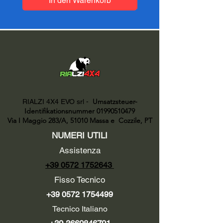
In den Warenkorb
Umsatzsteuer-
RIALZI 4X4 EVO srl -
Identifikationsnummer 01990510479
Via I Maggio 283/A, 51010 Massa e
Cozzile, PT
NUMERI UTILI
Assistenza
+39 0572 1752643
Fisso Tecnico
+39 0572 1754499
Tecnico Italiano