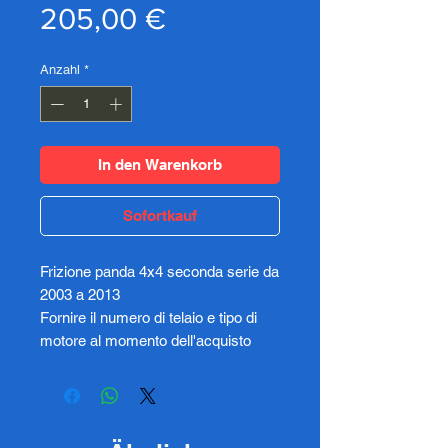
Preis
205,00 €
Anzahl
*
In den Warenkorb
Sofortkauf
Frizione panda 4x4 seconda serie da
2003 a 2013
Fornire il numero di telaio e tipo di
motore al momento dell'acquisto