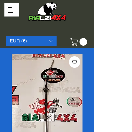
EUR (€)