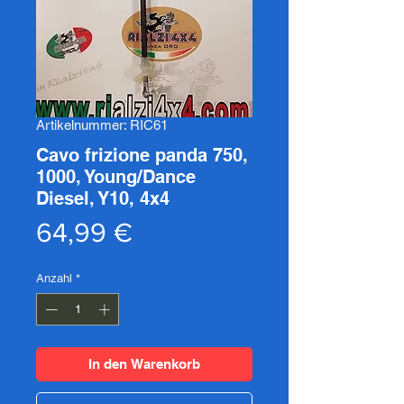
Artikelnummer: RIC61
Cavo frizione panda 750,
1000, Young/Dance
Diesel, Y10, 4x4
Preis
64,99 €
Anzahl
*
In den Warenkorb