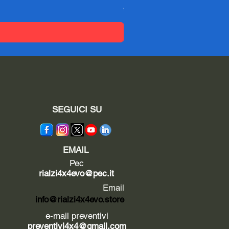
Preis
95,04 €
SEGUICI SU
EMAIL
Pec
rialzi4x4evo@pec.it
Email
info@rialzi4x4evo.store
e-mail preventivi
preventivi4x4@gmail.com