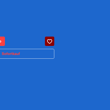
is
b
Sofortkauf