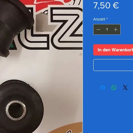
Pre
7,50 €
Anzahl
*
In den Warenkor