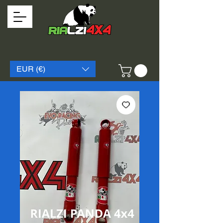
EUR (€)