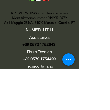
Umsatzsteuer-
RIALZI 4X4 EVO srl -
Identifikationsnummer 01990510479
Via I Maggio 283/A, 51010 Massa e
Cozzile, PT
NUMERI UTILI
Assistenza
+39 0572 1752643
Fisso Tecnico
+39 0572 1754499
Tecnico Italiano
+39 3669846791
Tecnico Estero
+39 0572 1754499
LINK UTILI
Chi siamo