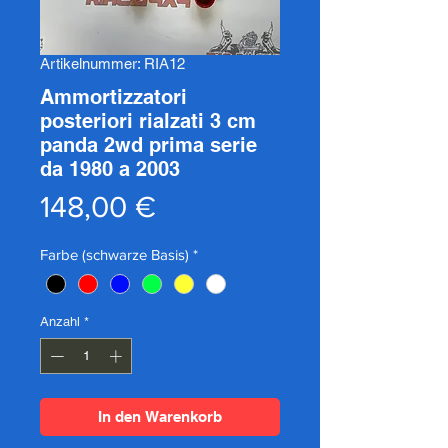
Artikelnummer: RIA12
Ammortizzatori
posteriori rialzati 3 cm
panda 2wd prima serie
da 1980 a 2003
Preis
148,00 €
Farbe (schwarze Basis)
*
Anzahl
*
In den Warenkorb