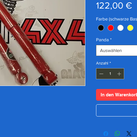
P
122,00 €
Farbe (schwarze Bas
Panda
*
Auswählen
Anzahl
*
In den Warenkor