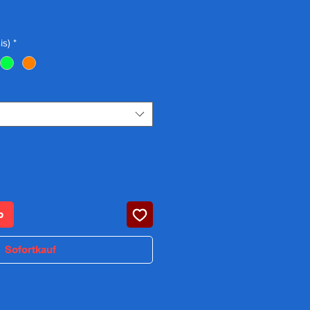
reis
is)
*
b
Sofortkauf