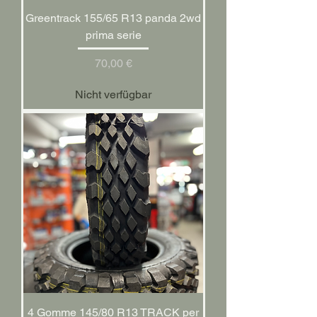
Greentrack 155/65 R13 panda 2wd
prima serie
Preis
70,00 €
Nicht verfügbar
4 Gomme 145/80 R13 TRACK per