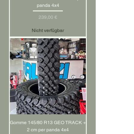
panda 4x4
Preis
239,00 €
Nicht verfügbar
Gomme 145/80 R13 GEO TRACK +
2 cm per panda 4x4