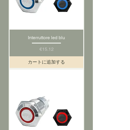
Interruttore led blu
価格
€15.12
カートに追加する