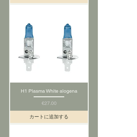
H1 Plasma White alogena
価格
€27.00
カートに追加する