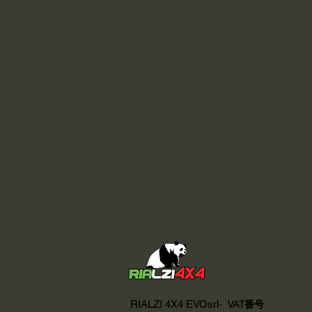
RIALZI 4X4 EVOsrl-
VAT番号